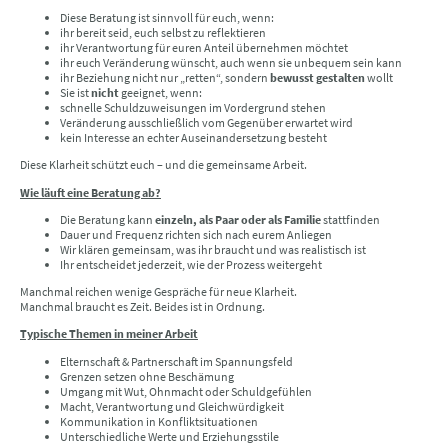
Diese Beratung ist sinnvoll für euch, wenn:
ihr bereit seid, euch selbst zu reflektieren
ihr Verantwortung für euren Anteil übernehmen möchtet
ihr euch Veränderung wünscht, auch wenn sie unbequem sein kann
ihr Beziehung nicht nur „retten“, sondern
bewusst gestalten
wollt
Sie ist
nicht
geeignet, wenn:
schnelle Schuldzuweisungen im Vordergrund stehen
Veränderung ausschließlich vom Gegenüber erwartet wird
kein Interesse an echter Auseinandersetzung besteht
Diese Klarheit schützt euch – und die gemeinsame Arbeit.
Wie läuft eine Beratung ab?
Die Beratung kann
einzeln, als Paar oder als Familie
stattfinden
Dauer und Frequenz richten sich nach eurem Anliegen
Wir klären gemeinsam, was ihr braucht und was realistisch ist
Ihr entscheidet jederzeit, wie der Prozess weitergeht
Manchmal reichen wenige Gespräche für neue Klarheit.
Manchmal braucht es Zeit. Beides ist in Ordnung.
Typische Themen in meiner Arbeit
Elternschaft & Partnerschaft im Spannungsfeld
Grenzen setzen ohne Beschämung
Umgang mit Wut, Ohnmacht oder Schuldgefühlen
Macht, Verantwortung und Gleichwürdigkeit
Kommunikation in Konfliktsituationen
Unterschiedliche Werte und Erziehungsstile