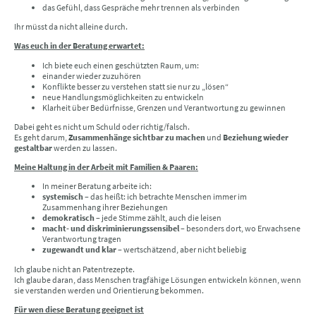
das Gefühl, dass Gespräche mehr trennen als verbinden
Ihr müsst da nicht alleine durch.
Was euch in der Beratung erwartet:
Ich biete euch einen geschützten Raum, um:
einander wieder zuzuhören
Konflikte besser zu verstehen statt sie nur zu „lösen“
neue Handlungsmöglichkeiten zu entwickeln
Klarheit über Bedürfnisse, Grenzen und Verantwortung zu gewinnen
Dabei geht es nicht um Schuld oder richtig/falsch.
Es geht darum,
Zusammenhänge sichtbar zu machen
und
Beziehung wieder
gestaltbar
werden zu lassen.
Meine Haltung in der Arbeit mit Familien & Paaren:
In meiner Beratung arbeite ich:
systemisch
– das heißt: ich betrachte Menschen immer im
Zusammenhang ihrer Beziehungen
demokratisch
– jede Stimme zählt, auch die leisen
macht- und diskriminierungssensibel
– besonders dort, wo Erwachsene
Verantwortung tragen
zugewandt und klar
– wertschätzend, aber nicht beliebig
Ich glaube nicht an Patentrezepte.
Ich glaube daran, dass Menschen tragfähige Lösungen entwickeln können, wenn
sie verstanden werden und Orientierung bekommen.
Für wen diese Beratung geeignet ist